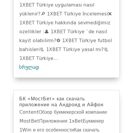
1XBET Türkiye uygulaması nasıl
yüklenir?🔎 1XBET Türkiye İncelemesi❌
1XBET Türkiye hakkında sevmediğimiz
ozellikler :👤 1XBET Türkiye `de nasil
kayit olabilirm?⚽ 1XBET Türkiye futbol
bahisleri📃 1XBET Türkiye yasal mı?📃
1XBET Türkiye...
სრულად
БК «МостБет» как скачать
приложение на Андроид и Айфон
ContentОбзор букмекерской компании
MostBetПриложения 1xBetБукмекер
1Win и его особенностиКак скачать