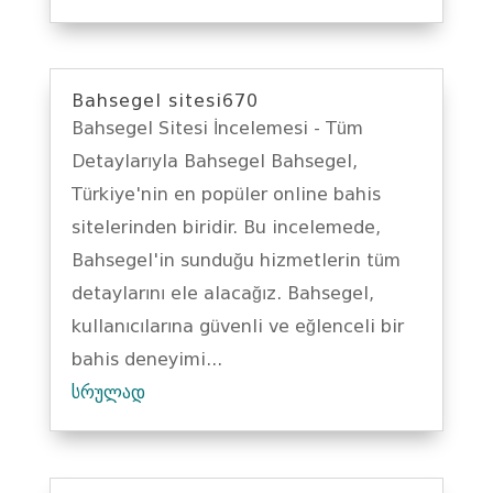
Bahsegel sitesi670
Bahsegel Sitesi İncelemesi - Tüm
Detaylarıyla Bahsegel Bahsegel,
Türkiye'nin en popüler online bahis
sitelerinden biridir. Bu incelemede,
Bahsegel'in sunduğu hizmetlerin tüm
detaylarını ele alacağız. Bahsegel,
kullanıcılarına güvenli ve eğlenceli bir
bahis deneyimi...
სრულად