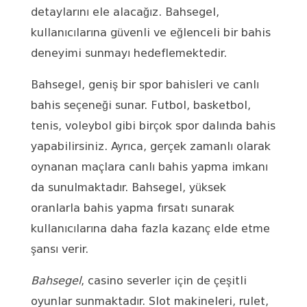
detaylarını ele alacağız. Bahsegel,
kullanıcılarına güvenli ve eğlenceli bir bahis
deneyimi sunmayı hedeflemektedir.
Bahsegel, geniş bir spor bahisleri ve canlı
bahis seçeneği sunar. Futbol, basketbol,
tenis, voleybol gibi birçok spor dalında bahis
yapabilirsiniz. Ayrıca, gerçek zamanlı olarak
oynanan maçlara canlı bahis yapma imkanı
da sunulmaktadır. Bahsegel, yüksek
oranlarla bahis yapma fırsatı sunarak
kullanıcılarına daha fazla kazanç elde etme
şansı verir.
Bahsegel
, casino severler için de çeşitli
oyunlar sunmaktadır. Slot makineleri, rulet,