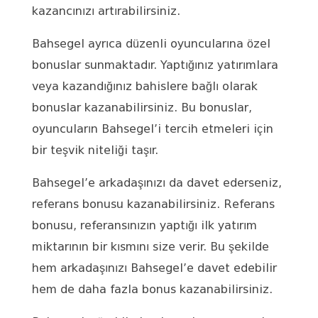
kazancınızı artırabilirsiniz.
Bahsegel ayrıca düzenli oyuncularına özel
bonuslar sunmaktadır. Yaptığınız yatırımlara
veya kazandığınız bahislere bağlı olarak
bonuslar kazanabilirsiniz. Bu bonuslar,
oyuncuların Bahsegel’i tercih etmeleri için
bir teşvik niteliği taşır.
Bahsegel’e arkadaşınızı da davet ederseniz,
referans bonusu kazanabilirsiniz. Referans
bonusu, referansınızın yaptığı ilk yatırım
miktarının bir kısmını size verir. Bu şekilde
hem arkadaşınızı Bahsegel’e davet edebilir
hem de daha fazla bonus kazanabilirsiniz.