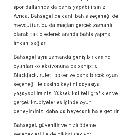
spor dallarında da bahis yapabilirsiniz.
Ayrıca, Bahsegel’de canlı bahis seçeneği de
mevcuttur, bu da maçları gerçek zamanlı
olarak takip ederek anında bahis yapma
imkanı sağlar.
Bahsegel aynı zamanda geniş bir casino
oyunları koleksiyonuna da sahiptir.
Blackjack, rulet, poker ve daha birçok oyun
seçeneği ile casino keyfini doyasıya
yaşayabilirsiniz. Yüksek kaliteli grafikler ve
gerçek krupiyeler eşliğinde oyun
deneyiminizi daha da heyecanlı hale getirir.
Bahsegel, güvenilir ve hızlı ödeme
seçenekleri ile de dikkat çekiyor.