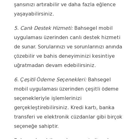
şansınızı artırabilir ve daha fazla eğlence
yaşayabilirsiniz.
5. Canlı Destek Hizmeti:
Bahsegel mobil
uygulaması üzerinden canlı destek hizmeti
de sunar. Sorularınızı ve sorunlarınızı anında
çözebilir ve bahis deneyiminizi kesintiye
uğratmadan devam edebilirsiniz.
6. Çeşitli Ödeme Seçenekleri:
Bahsegel
mobil uygulaması üzerinden çeşitli ödeme
seçenekleriyle işlemlerinizi
gerçekleştirebilirsiniz. Kredi kartı, banka
transferi ve elektronik cüzdanlar gibi birçok
seçeneğe sahiptir.