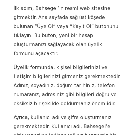
İlk adım, Bahsegel’in resmi web sitesine
gitmektir. Ana sayfada sağ üst köşede
bulunan “Üye Ol” veya “Kayıt Ol” butonunu
tıklayın. Bu buton, yeni bir hesap
oluşturmanızı sağlayacak olan üyelik
formunu açacaktır.
Üyelik formunda, kişisel bilgilerinizi ve
iletişim bilgilerinizi girmeniz gerekmektedir.
Adınız, soyadınız, doğum tarihiniz, telefon
numaranız, adresiniz gibi bilgileri doğru ve
eksiksiz bir şekilde doldurmanız önemlidir.
Ayrıca, kullanıcı adı ve şifre oluşturmanız
gerekmektedir. Kullanıcı adı, Bahsegel’e