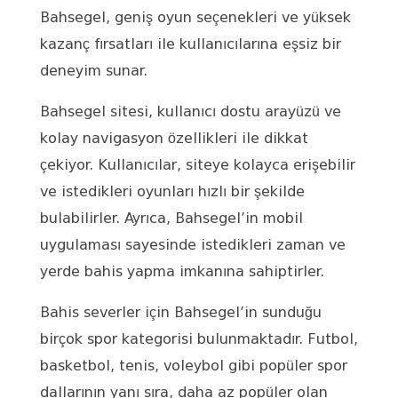
Bahsegel, geniş oyun seçenekleri ve yüksek
kazanç fırsatları ile kullanıcılarına eşsiz bir
deneyim sunar.
Bahsegel sitesi, kullanıcı dostu arayüzü ve
kolay navigasyon özellikleri ile dikkat
çekiyor. Kullanıcılar, siteye kolayca erişebilir
ve istedikleri oyunları hızlı bir şekilde
bulabilirler. Ayrıca, Bahsegel’in mobil
uygulaması sayesinde istedikleri zaman ve
yerde bahis yapma imkanına sahiptirler.
Bahis severler için Bahsegel’in sunduğu
birçok spor kategorisi bulunmaktadır. Futbol,
basketbol, tenis, voleybol gibi popüler spor
dallarının yanı sıra, daha az popüler olan