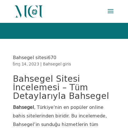
kill_the_net
Bahsegel sitesi670
ნოე 14, 2023
|
Bahsegel giris
Bahsegel Sitesi
İncelemesi – Tüm
Detaylarıyla Bahsegel
Bahsegel
, Türkiye’nin en popüler online
bahis sitelerinden biridir. Bu incelemede,
Bahsegel’in sunduğu hizmetlerin tüm