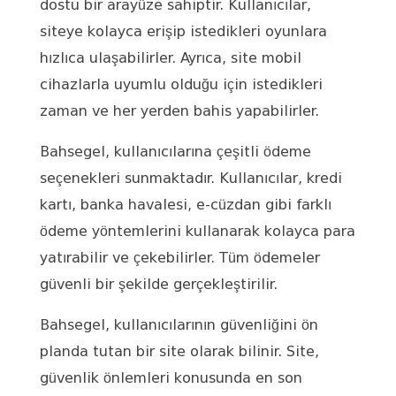
dostu bir arayüze sahiptir. Kullanıcılar,
siteye kolayca erişip istedikleri oyunlara
hızlıca ulaşabilirler. Ayrıca, site mobil
cihazlarla uyumlu olduğu için istedikleri
zaman ve her yerden bahis yapabilirler.
Bahsegel, kullanıcılarına çeşitli ödeme
seçenekleri sunmaktadır. Kullanıcılar, kredi
kartı, banka havalesi, e-cüzdan gibi farklı
ödeme yöntemlerini kullanarak kolayca para
yatırabilir ve çekebilirler. Tüm ödemeler
güvenli bir şekilde gerçekleştirilir.
Bahsegel, kullanıcılarının güvenliğini ön
planda tutan bir site olarak bilinir. Site,
güvenlik önlemleri konusunda en son