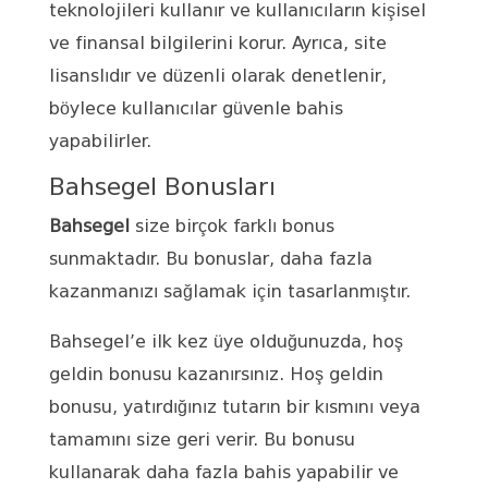
teknolojileri kullanır ve kullanıcıların kişisel
ve finansal bilgilerini korur. Ayrıca, site
lisanslıdır ve düzenli olarak denetlenir,
böylece kullanıcılar güvenle bahis
yapabilirler.
Bahsegel Bonusları
Bahsegel
size birçok farklı bonus
sunmaktadır. Bu bonuslar, daha fazla
kazanmanızı sağlamak için tasarlanmıştır.
Bahsegel’e ilk kez üye olduğunuzda, hoş
geldin bonusu kazanırsınız. Hoş geldin
bonusu, yatırdığınız tutarın bir kısmını veya
tamamını size geri verir. Bu bonusu
kullanarak daha fazla bahis yapabilir ve