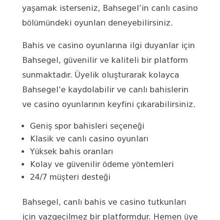
yaşamak isterseniz, Bahsegel’in canlı casino
bölümündeki oyunları deneyebilirsiniz.
Bahis ve casino oyunlarına ilgi duyanlar için
Bahsegel, güvenilir ve kaliteli bir platform
sunmaktadır. Üyelik oluşturarak kolayca
Bahsegel’e kaydolabilir ve canlı bahislerin
ve casino oyunlarının keyfini çıkarabilirsiniz.
Geniş spor bahisleri seçeneği
Klasik ve canlı casino oyunları
Yüksek bahis oranları
Kolay ve güvenilir ödeme yöntemleri
24/7 müşteri desteği
Bahsegel, canlı bahis ve casino tutkunları
için vazgeçilmez bir platformdur. Hemen üye