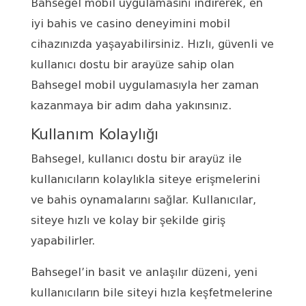
Bahsegel mobil uygulamasını indirerek, en
iyi bahis ve casino deneyimini mobil
cihazınızda yaşayabilirsiniz. Hızlı, güvenli ve
kullanıcı dostu bir arayüze sahip olan
Bahsegel mobil uygulamasıyla her zaman
kazanmaya bir adım daha yakınsınız.
Kullanım Kolaylığı
Bahsegel, kullanıcı dostu bir arayüz ile
kullanıcıların kolaylıkla siteye erişmelerini
ve bahis oynamalarını sağlar. Kullanıcılar,
siteye hızlı ve kolay bir şekilde giriş
yapabilirler.
Bahsegel’in basit ve anlaşılır düzeni, yeni
kullanıcıların bile siteyi hızla keşfetmelerine